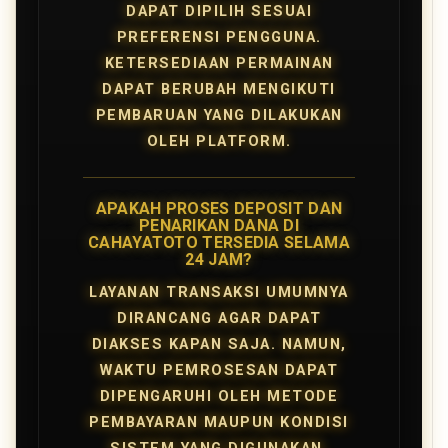
DAPAT DIPILIH SESUAI
PREFERENSI PENGGUNA.
KETERSEDIAAN PERMAINAN
DAPAT BERUBAH MENGIKUTI
PEMBARUAN YANG DILAKUKAN
OLEH PLATFORM.
APAKAH PROSES DEPOSIT DAN
PENARIKAN DANA DI
CAHAYATOTO TERSEDIA SELAMA
24 JAM?
LAYANAN TRANSAKSI UMUMNYA
DIRANCANG AGAR DAPAT
DIAKSES KAPAN SAJA. NAMUN,
WAKTU PEMROSESAN DAPAT
DIPENGARUHI OLEH METODE
PEMBAYARAN MAUPUN KONDISI