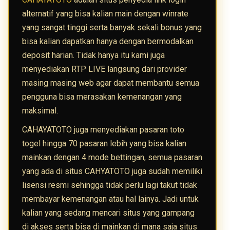
alternatif yang bisa kalian main dengan winrate
yang sangat tinggi serta banyak sekali bonus yang
bisa kalian dapatkan hanya dengan bermodalkan
deposit harian. Tidak hanya itu kami juga
menyediakan RTP LIVE langsung dari provider
masing masing web agar dapat membantu semua
pengguna bisa merasakan kemenangan yang
maksimal.
CAHAYATOTO juga menyediakan pasaran toto
togel hingga 70 pasaran lebih yang bisa kalian
mainkan dengan 4 mode bettingan, semua pasaran
yang ada di situs CAHYATOTO juga sudah memiliki
lisensi resmi sehingga tidak perlu lagi takut tidak
membayar kemenangan atau hal lainya. Jadi untuk
kalian yang sedang mencari situs yang gampang
di akses serta bisa di mainkan di mana saja situs