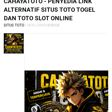
CAHAYATOTO - PENYEDIA LINK
s
i
ALTERNATIF SITUS TOTO TOGEL
a
!
DAN TOTO SLOT ONLINE
|
SITUS TOTO
1876-CHY01898008
Skip
to
the
end
of
the
images
gallery