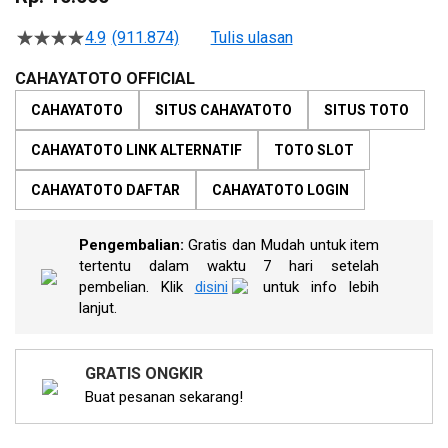
the
beginning
4.9
(911.874)
Tulis ulasan
4.5
of
dari
the
5
CAHAYATOTO OFFICIAL
bintang,
images
nilai
CAHAYATOTO
SITUS CAHAYATOTO
SITUS TOTO
gallery
rating
rata-
CAHAYATOTO LINK ALTERNATIF
TOTO SLOT
rata.
Read
13
CAHAYATOTO DAFTAR
CAHAYATOTO LOGIN
Reviews.
Tautan
halaman
Pengembalian:
Gratis dan Mudah untuk item
yang
tertentu dalam waktu 7 hari setelah
sama.
pembelian. Klik
disini
untuk info lebih
lanjut.
GRATIS ONGKIR
Buat pesanan sekarang!