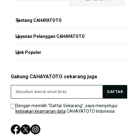
Tentang CAHAYATOTO
Layanan Pelanggan CAHAYATOTO
CAHAYATOTO
SITUS CAHAYATOTO
Link Populer
FAQ
CAHAYATOTO LOGIN
CAHAYATOTO BONUS
CAHAYATOTO
Gabung CAHAYATOTO sekarang juga
CAHAYATOTO DAFTAR
CAHAYATOTO LIVE CHAT
SITUS TOTO
DAFTAR
Sitemap
SITUS CAHAYATOTO
Dengan memilih "Daftar Sekarang", saya menyetujui
kebijakan keamanan data
CAHAYATOTO Indonesia
CAHAYATOTO LOGIN
CAHAYATOTO SITUS