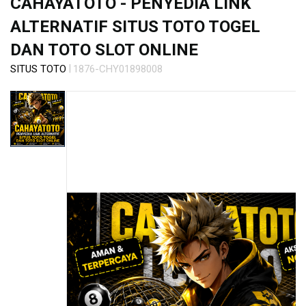
CAHAYATOTO - PENYEDIA LINK
s
i
ALTERNATIF SITUS TOTO TOGEL
a
!
DAN TOTO SLOT ONLINE
|
SITUS TOTO
1876-CHY01898008
Skip
to
the
end
of
the
images
gallery