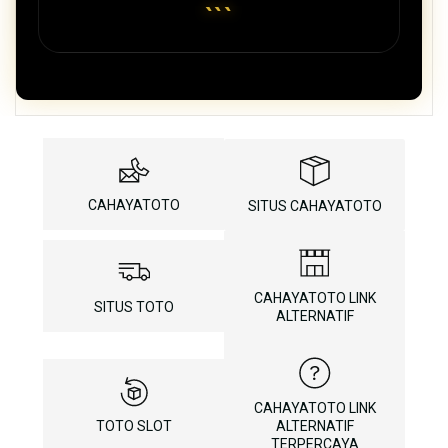
```
CAHAYATOTO
SITUS CAHAYATOTO
CAHAYATOTO LINK
SITUS TOTO
ALTERNATIF
CAHAYATOTO LINK
TOTO SLOT
ALTERNATIF
TERPERCAYA