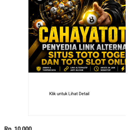
Klik untuk Lihat Detail
Skip
to
Rp. 10.000