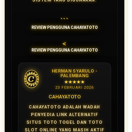
SISTEM YANG DIGUNAKAN.
```
REVIEW PENGGUNA CAHAYATOTO
<
REVIEW PENGGUNA CAHAYATOTO
HERMAN SYARULO -
PALEMBANG
★★★★★
23 FEBRUARI 2026
CAHAYATOTO
CAHAYATOTO ADALAH WADAH
PENYEDIA LINK ALTERNATIF
SITUS TOTO TOGEL DAN TOTO
SLOT ONLINE YANG MASIH AKTIF