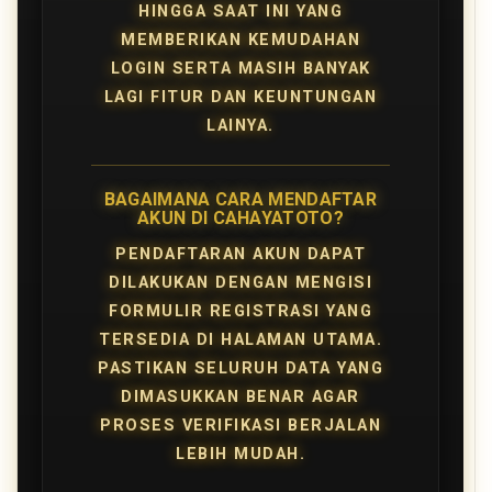
HINGGA SAAT INI YANG
MEMBERIKAN KEMUDAHAN
LOGIN SERTA MASIH BANYAK
LAGI FITUR DAN KEUNTUNGAN
LAINYA.
BAGAIMANA CARA MENDAFTAR
AKUN DI CAHAYATOTO?
PENDAFTARAN AKUN DAPAT
DILAKUKAN DENGAN MENGISI
FORMULIR REGISTRASI YANG
TERSEDIA DI HALAMAN UTAMA.
PASTIKAN SELURUH DATA YANG
DIMASUKKAN BENAR AGAR
PROSES VERIFIKASI BERJALAN
LEBIH MUDAH.