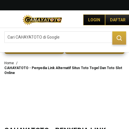
meta content='index, follow, nosnippet' name='robots'>
G
r
LOGIN
DAFTAR
a
t
i
s
DAFTAR
LOGIN
O
n
g
k
Home
i
CAHAYATOTO - Penyedia Link Alternatif Situs Toto Togel Dan Toto Slot
r
Online
s
e
-
I
n
d
o
n
e