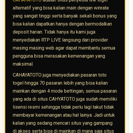
alternatif yang bisa kalian main dengan winrate
yang sangat tinggi serta banyak sekali bonus yang
bisa kalian dapatkan hanya dengan bermodalkan
deposit harian. Tidak hanya itu kami juga
menyediakan RTP LIVE langsung dari provider
masing masing web agar dapat membantu semua
pengguna bisa merasakan kemenangan yang
maksimal.
CAHAYATOTO juga menyediakan pasaran toto
togel hingga 70 pasaran lebih yang bisa kalian
mainkan dengan 4 mode bettingan, semua pasaran
yang ada di situs CAHYATOTO juga sudah memiliki
lisensi resmi sehingga tidak perlu lagi takut tidak
membayar kemenangan atau hal lainya. Jadi untuk
kalian yang sedang mencari situs yang gampang
di akses serta bisa di mainkan di mana saja situs