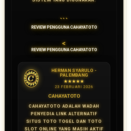
SISTEM YANG DIGUNAKAN.
```
REVIEW PENGGUNA CAHAYATOTO
<
REVIEW PENGGUNA CAHAYATOTO
HERMAN SYARULO -
PALEMBANG
★★★★★
23 FEBRUARI 2026
CAHAYATOTO
CAHAYATOTO ADALAH WADAH
PENYEDIA LINK ALTERNATIF
SITUS TOTO TOGEL DAN TOTO
SLOT ONLINE YANG MASIH AKTIF