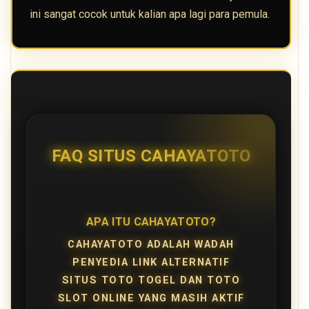
ini sangat cocok untuk kalian apa lagi para pemula.
FAQ SITUS CAHAYATOTO
APA ITU CAHAYATOTO?
CAHAYATOTO ADALAH WADAH
PENYEDIA LINK ALTERNATIF
SITUS TOTO TOGEL DAN TOTO
SLOT ONLINE YANG MASIH AKTIF