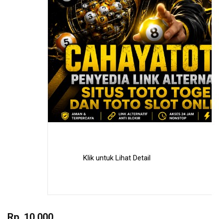
Klik untuk Lihat Detail
Skip
to
Rp. 10.000