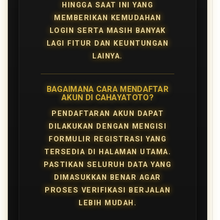
HINGGA SAAT INI YANG
MEMBERIKAN KEMUDAHAN
LOGIN SERTA MASIH BANYAK
LAGI FITUR DAN KEUNTUNGAN
LAINYA.
BAGAIMANA CARA MENDAFTAR
AKUN DI CAHAYATOTO?
PENDAFTARAN AKUN DAPAT
DILAKUKAN DENGAN MENGISI
FORMULIR REGISTRASI YANG
TERSEDIA DI HALAMAN UTAMA.
PASTIKAN SELURUH DATA YANG
DIMASUKKAN BENAR AGAR
PROSES VERIFIKASI BERJALAN
LEBIH MUDAH.