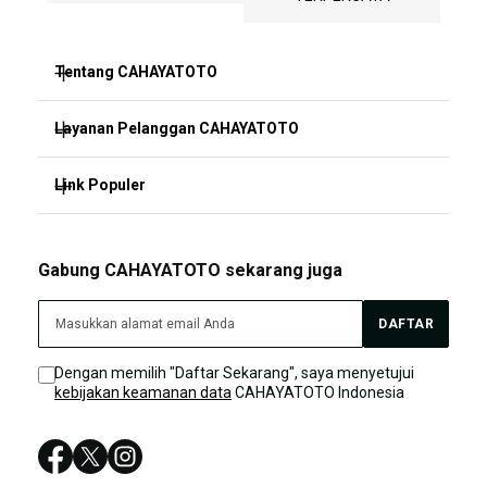
Tentang CAHAYATOTO
Layanan Pelanggan CAHAYATOTO
CAHAYATOTO
SITUS CAHAYATOTO
Link Populer
FAQ
CAHAYATOTO LOGIN
CAHAYATOTO BONUS
CAHAYATOTO
Gabung CAHAYATOTO sekarang juga
CAHAYATOTO DAFTAR
CAHAYATOTO LIVE CHAT
SITUS TOTO
DAFTAR
Sitemap
SITUS CAHAYATOTO
Dengan memilih "Daftar Sekarang", saya menyetujui
kebijakan keamanan data
CAHAYATOTO Indonesia
CAHAYATOTO LOGIN
CAHAYATOTO SITUS