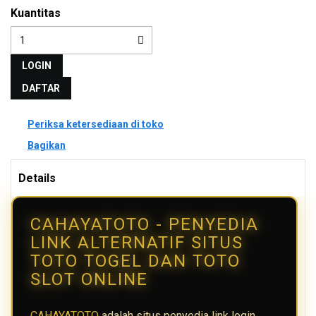
Kuantitas
LOGIN
DAFTAR
Periksa ketersediaan di toko
Bagikan
Details
CAHAYATOTO - PENYEDIA
LINK ALTERNATIF SITUS
TOTO TOGEL DAN TOTO
SLOT ONLINE
CAHAYATOTO
adalah situs penyedia link login