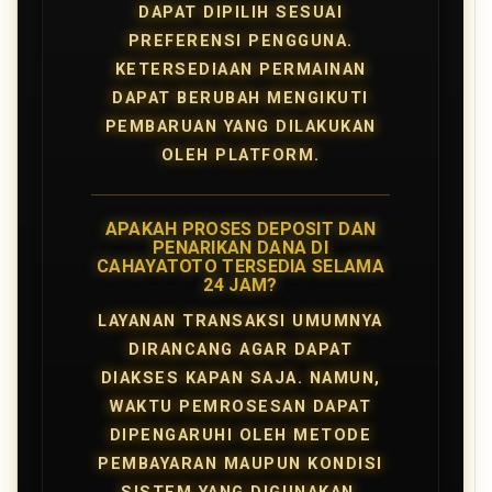
DAPAT DIPILIH SESUAI
PREFERENSI PENGGUNA.
KETERSEDIAAN PERMAINAN
DAPAT BERUBAH MENGIKUTI
PEMBARUAN YANG DILAKUKAN
OLEH PLATFORM.
APAKAH PROSES DEPOSIT DAN
PENARIKAN DANA DI
CAHAYATOTO TERSEDIA SELAMA
24 JAM?
LAYANAN TRANSAKSI UMUMNYA
DIRANCANG AGAR DAPAT
DIAKSES KAPAN SAJA. NAMUN,
WAKTU PEMROSESAN DAPAT
DIPENGARUHI OLEH METODE
PEMBAYARAN MAUPUN KONDISI