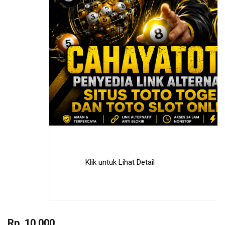
Klik untuk Lihat Detail
Skip
to
Rp. 10.000