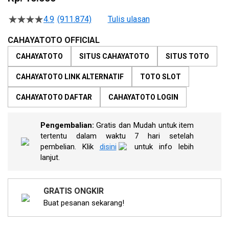
the
beginning
4.9
(911.874)
Tulis ulasan
4.5
of
dari
the
5
CAHAYATOTO OFFICIAL
bintang,
images
nilai
CAHAYATOTO
SITUS CAHAYATOTO
SITUS TOTO
gallery
rating
rata-
CAHAYATOTO LINK ALTERNATIF
TOTO SLOT
rata.
Read
13
CAHAYATOTO DAFTAR
CAHAYATOTO LOGIN
Reviews.
Tautan
halaman
Pengembalian:
Gratis dan Mudah untuk item
yang
tertentu dalam waktu 7 hari setelah
sama.
pembelian. Klik
disini
untuk info lebih
lanjut.
GRATIS ONGKIR
Buat pesanan sekarang!