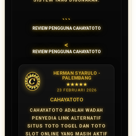
SISTEM YANG DIGUNAKAN.
```
REVIEW PENGGUNA CAHAYATOTO
<
REVIEW PENGGUNA CAHAYATOTO
HERMAN SYARULO -
PALEMBANG
★★★★★
23 FEBRUARI 2026
CAHAYATOTO
CAHAYATOTO ADALAH WADAH
PENYEDIA LINK ALTERNATIF
SITUS TOTO TOGEL DAN TOTO
SLOT ONLINE YANG MASIH AKTIF