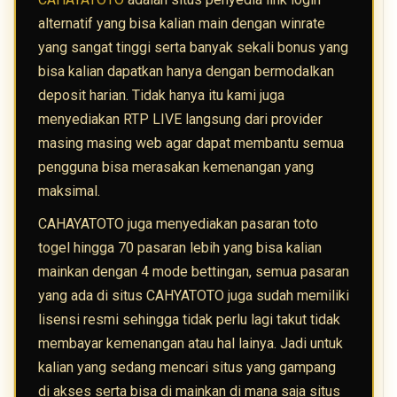
alternatif yang bisa kalian main dengan winrate
yang sangat tinggi serta banyak sekali bonus yang
bisa kalian dapatkan hanya dengan bermodalkan
deposit harian. Tidak hanya itu kami juga
menyediakan RTP LIVE langsung dari provider
masing masing web agar dapat membantu semua
pengguna bisa merasakan kemenangan yang
maksimal.
CAHAYATOTO juga menyediakan pasaran toto
togel hingga 70 pasaran lebih yang bisa kalian
mainkan dengan 4 mode bettingan, semua pasaran
yang ada di situs CAHYATOTO juga sudah memiliki
lisensi resmi sehingga tidak perlu lagi takut tidak
membayar kemenangan atau hal lainya. Jadi untuk
kalian yang sedang mencari situs yang gampang
di akses serta bisa di mainkan di mana saja situs