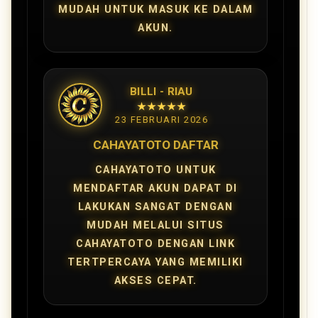
MUDAH UNTUK MASUK KE DALAM
AKUN.
BILLI - RIAU
★★★★★
23 FEBRUARI 2026
CAHAYATOTO DAFTAR
CAHAYATOTO UNTUK
MENDAFTAR AKUN DAPAT DI
LAKUKAN SANGAT DENGAN
MUDAH MELALUI SITUS
CAHAYATOTO DENGAN LINK
TERTPERCAYA YANG MEMILIKI
AKSES CEPAT.