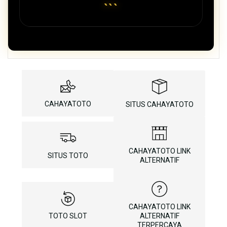
```
CAHAYATOTO
SITUS CAHAYATOTO
CAHAYATOTO LINK
SITUS TOTO
ALTERNATIF
CAHAYATOTO LINK
TOTO SLOT
ALTERNATIF
TERPERCAYA