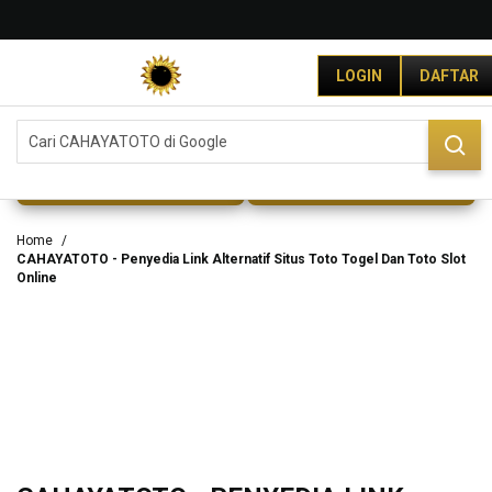
meta content='index, follow, nosnippet' name='robots'>
G
r
LOGIN
DAFTAR
a
t
i
s
DAFTAR
LOGIN
O
n
g
k
Home
i
CAHAYATOTO - Penyedia Link Alternatif Situs Toto Togel Dan Toto Slot
r
Online
s
e
-
I
n
d
o
n
e