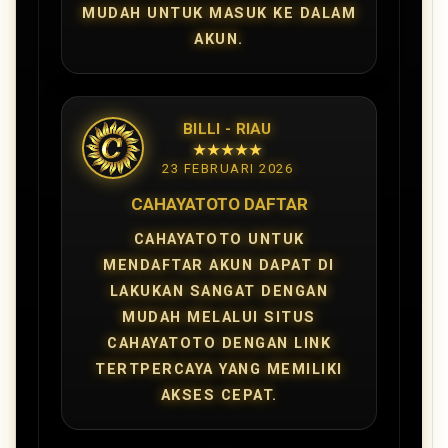
MUDAH UNTUK MASUK KE DALAM
AKUN.
BILLI - RIAU
★★★★★
23 FEBRUARI 2026
CAHAYATOTO DAFTAR
CAHAYATOTO UNTUK
MENDAFTAR AKUN DAPAT DI
LAKUKAN SANGAT DENGAN
MUDAH MELALUI SITUS
CAHAYATOTO DENGAN LINK
TERTPERCAYA YANG MEMILIKI
AKSES CEPAT.