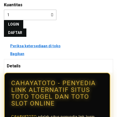
Kuantitas
LOGIN
DAFTAR
Periksa ketersediaan di toko
Bagikan
Details
CAHAYATOTO - PENYEDIA
LINK ALTERNATIF SITUS
TOTO TOGEL DAN TOTO
SLOT ONLINE
CAHAYATOTO
adalah situs penyedia link login