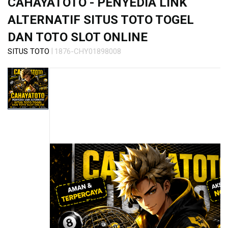
CAHAYATOTO - PENYEDIA LINK
s
i
ALTERNATIF SITUS TOTO TOGEL
a
!
DAN TOTO SLOT ONLINE
|
SITUS TOTO
1876-CHY01898008
Skip
to
the
end
of
the
images
gallery