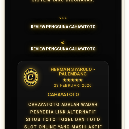
SISTEM YANG DIGUNAKAN.
```
REVIEW PENGGUNA CAHAYATOTO
<
REVIEW PENGGUNA CAHAYATOTO
HERMAN SYARULO -
PALEMBANG
★★★★★
23 FEBRUARI 2026
CAHAYATOTO
CAHAYATOTO ADALAH WADAH
PENYEDIA LINK ALTERNATIF
SITUS TOTO TOGEL DAN TOTO
SLOT ONLINE YANG MASIH AKTIF