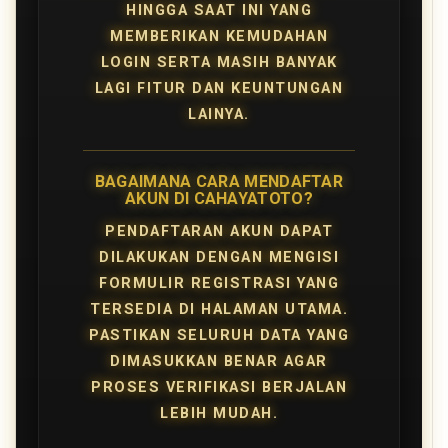
HINGGA SAAT INI YANG
MEMBERIKAN KEMUDAHAN
LOGIN SERTA MASIH BANYAK
LAGI FITUR DAN KEUNTUNGAN
LAINYA.
BAGAIMANA CARA MENDAFTAR
AKUN DI CAHAYATOTO?
PENDAFTARAN AKUN DAPAT
DILAKUKAN DENGAN MENGISI
FORMULIR REGISTRASI YANG
TERSEDIA DI HALAMAN UTAMA.
PASTIKAN SELURUH DATA YANG
DIMASUKKAN BENAR AGAR
PROSES VERIFIKASI BERJALAN
LEBIH MUDAH.