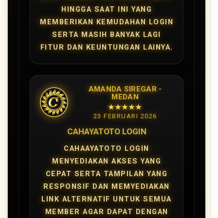
HINGGA SAAT INI YANG
MEMBERIKAN KEMUDAHAN LOGIN
SERTA MASIH BANYAK LAGI
FITUR DAN KEUNTUNGAN LAINYA.
AMANDA SIREGAR -
MEDAN
★★★★★
23 FEBRUARI 2026
CAHAYATOTO LOGIN
CAHAAYATOTO LOGIN
MENYEDIAKAN AKSES YANG
CEPAT SERTA TAMPILAN YANG
RESPONSIF DAN MEMYEDIAKAN
LINK ALTERNATIF UNTUK SEMUA
MEMBER AGAR DAPAT DENGAN