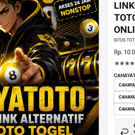
LINK
TOT
ONL
SITUS TO
Rp. 10.
4.5
dari
5
CAHAYAT
bintang,
nilai
CAHAY
rating
rata-
CAHAYA
rata.
Read
13
CAHAYA
Reviews.
Tautan
halaman
yang
sama.