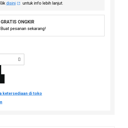
Klik
disini
untuk info lebih lanjut.
GRATIS ONGKIR
Buat pesanan sekarang!
s
R
a ketersediaan di toko
an