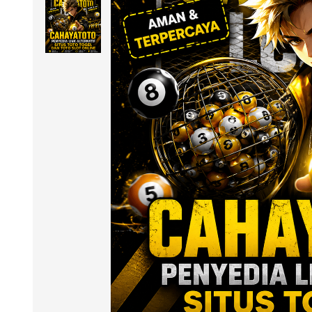
the
images
gallery