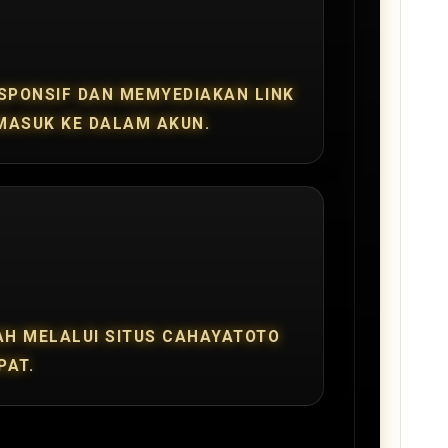
SPONSIF DAN MEMYEDIAKAN LINK
MASUK KE DALAM AKUN.
H MELALUI SITUS CAHAYATOTO
PAT.