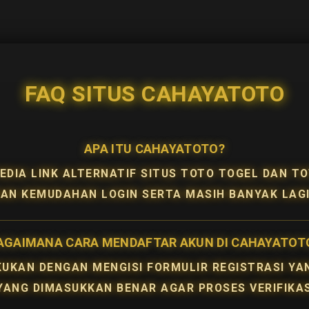
FAQ SITUS CAHAYATOTO
APA ITU CAHAYATOTO?
IA LINK ALTERNATIF SITUS TOTO TOGEL DAN TO
KAN KEMUDAHAN LOGIN SERTA MASIH BANYAK LAGI
AGAIMANA CARA MENDAFTAR AKUN DI CAHAYATOT
UKAN DENGAN MENGISI FORMULIR REGISTRASI YA
YANG DIMASUKKAN BENAR AGAR PROSES VERIFIKAS