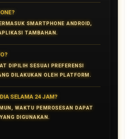
HONE?
TERMASUK SMARTPHONE ANDROID,
APLIKASI TAMBAHAN.
TO?
 DIPILIH SESUAI PREFERENSI
ANG DILAKUKAN OLEH PLATFORM.
DIA SELAMA 24 JAM?
AMUN, WAKTU PEMROSESAN DAPAT
 YANG DIGUNAKAN.