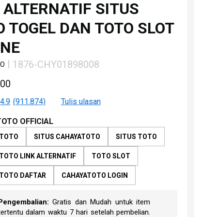
 ALTERNATIF SITUS
O TOGEL DAN TOTO SLOT
INE
|
1876-CHY01898008
TO
000
4.9
(911.874)
Tulis ulasan
OTO OFFICIAL
ATOTO
SITUS CAHAYATOTO
SITUS TOTO
TOTO LINK ALTERNATIF
TOTO SLOT
TOTO DAFTAR
CAHAYATOTO LOGIN
Pengembalian:
Gratis dan Mudah untuk item
tertentu dalam waktu 7 hari setelah pembelian.