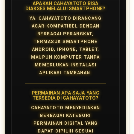
APAKAH CAHAYATOTO BISA
DIAKSES MELALUI SMARTPHONE?
YA. CAHAYATOTO DIRANCANG
AGAR KOMPATIBEL DENGAN
BERBAGAI PERANGKAT,
TERMASUK SMARTPHONE
ANDROID, IPHONE, TABLET,
MAUPUN KOMPUTER TANPA
MEMERLUKAN INSTALASI
APLIKASI TAMBAHAN.
PERMAINAN APA SAJA YANG
TERSEDIA DI CAHAYATOTO?
CAHAYATOTO MENYEDIAKAN
BERBAGAI KATEGORI
PERMAINAN DIGITAL YANG
DAPAT DIPILIH SESUAI