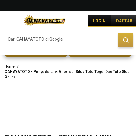
meta content='index, follow, nosnippet' name='robots'>
G
r
LOGIN
DAFTAR
a
t
i
s
DAFTAR
LOGIN
O
n
g
k
Home
i
CAHAYATOTO - Penyedia Link Alternatif Situs Toto Togel Dan Toto Slot
r
Online
s
e
-
I
n
d
o
n
e