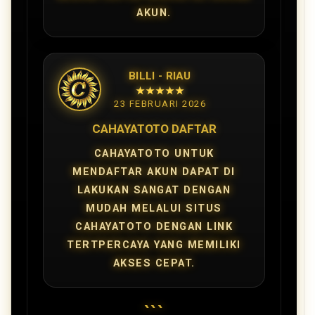
AKUN.
BILLI - RIAU
★★★★★
23 FEBRUARI 2026
CAHAYATOTO DAFTAR
CAHAYATOTO UNTUK
MENDAFTAR AKUN DAPAT DI
LAKUKAN SANGAT DENGAN
MUDAH MELALUI SITUS
CAHAYATOTO DENGAN LINK
TERTPERCAYA YANG MEMILIKI
AKSES CEPAT.
```