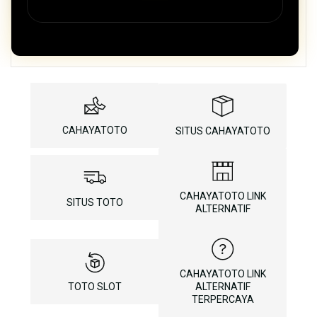
CAHAYATOTO
SITUS CAHAYATOTO
CAHAYATOTO LINK
SITUS TOTO
ALTERNATIF
CAHAYATOTO LINK
TOTO SLOT
ALTERNATIF
TERPERCAYA