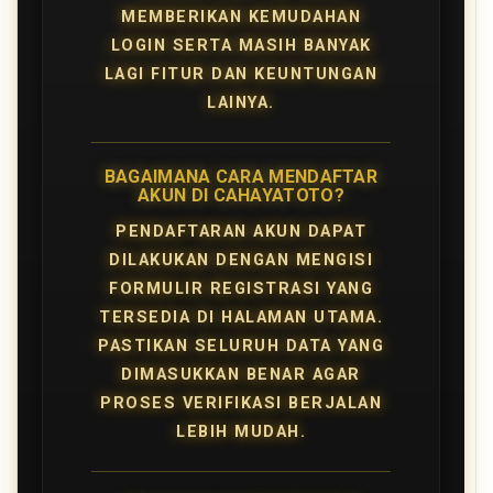
MEMBERIKAN KEMUDAHAN
LOGIN SERTA MASIH BANYAK
LAGI FITUR DAN KEUNTUNGAN
LAINYA.
BAGAIMANA CARA MENDAFTAR
AKUN DI CAHAYATOTO?
PENDAFTARAN AKUN DAPAT
DILAKUKAN DENGAN MENGISI
FORMULIR REGISTRASI YANG
TERSEDIA DI HALAMAN UTAMA.
PASTIKAN SELURUH DATA YANG
DIMASUKKAN BENAR AGAR
PROSES VERIFIKASI BERJALAN
LEBIH MUDAH.