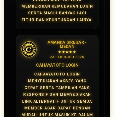
MEMBERIKAN KEMUDAHAN LOGIN
SERTA MASIH BANYAK LAGI
FITUR DAN KEUNTUNGAN LAINYA.
AMANDA SIREGAR -
MEDAN
★★★★★
23 FEBRUARI 2026
CAHAYATOTO LOGIN
CAHAAYATOTO LOGIN
MENYEDIAKAN AKSES YANG
CEPAT SERTA TAMPILAN YANG
RESPONSIF DAN MEMYEDIAKAN
LINK ALTERNATIF UNTUK SEMUA
MEMBER AGAR DAPAT DENGAN
MUDAH UNTUK MASUK KE DALAM