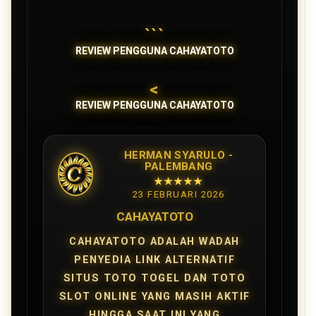
```
REVIEW PENGGUNA CAHAYATOTO
<
REVIEW PENGGUNA CAHAYATOTO
HERMAN SYARULO -
PALEMBANG
★★★★★
23 FEBRUARI 2026
CAHAYATOTO
CAHAYATOTO ADALAH WADAH
PENYEDIA LINK ALTERNATIF
SITUS TOTO TOGEL DAN TOTO
SLOT ONLINE YANG MASIH AKTIF
HINGGA SAAT INI YANG