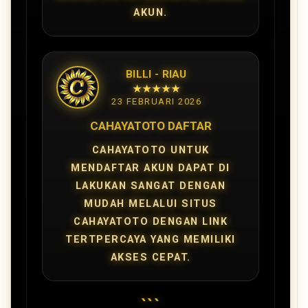
AKUN.
BILLI - RIAU
★★★★★
23 FEBRUARI 2026
CAHAYATOTO DAFTAR
CAHAYATOTO UNTUK
MENDAFTAR AKUN DAPAT DI
LAKUKAN SANGAT DENGAN
MUDAH MELALUI SITUS
CAHAYATOTO DENGAN LINK
TERTPERCAYA YANG MEMILIKI
AKSES CEPAT.
```