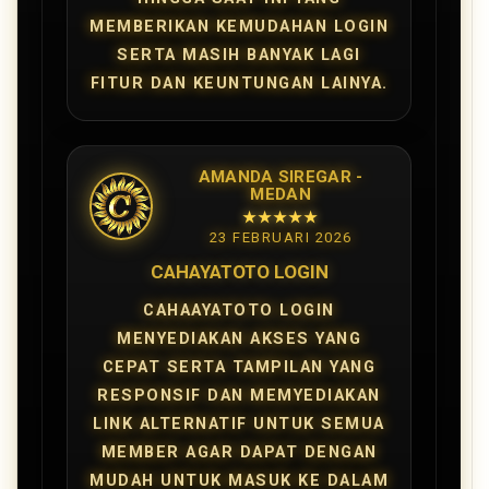
MEMBERIKAN KEMUDAHAN LOGIN
SERTA MASIH BANYAK LAGI
FITUR DAN KEUNTUNGAN LAINYA.
AMANDA SIREGAR -
MEDAN
★★★★★
23 FEBRUARI 2026
CAHAYATOTO LOGIN
CAHAAYATOTO LOGIN
MENYEDIAKAN AKSES YANG
CEPAT SERTA TAMPILAN YANG
RESPONSIF DAN MEMYEDIAKAN
LINK ALTERNATIF UNTUK SEMUA
MEMBER AGAR DAPAT DENGAN
MUDAH UNTUK MASUK KE DALAM