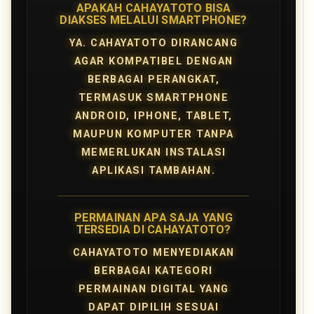
APAKAH CAHAYATOTO BISA
DIAKSES MELALUI SMARTPHONE?
YA. CAHAYATOTO DIRANCANG
AGAR KOMPATIBEL DENGAN
BERBAGAI PERANGKAT,
TERMASUK SMARTPHONE
ANDROID, IPHONE, TABLET,
MAUPUN KOMPUTER TANPA
MEMERLUKAN INSTALASI
APLIKASI TAMBAHAN.
PERMAINAN APA SAJA YANG
TERSEDIA DI CAHAYATOTO?
CAHAYATOTO MENYEDIAKAN
BERBAGAI KATEGORI
PERMAINAN DIGITAL YANG
DAPAT DIPILIH SESUAI