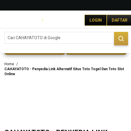
meta content='index, follow, nosnippet' name='robots'>
G
r
LOGIN
DAFTAR
a
t
i
s
DAFTAR
LOGIN
O
n
g
k
Home
i
CAHAYATOTO - Penyedia Link Alternatif Situs Toto Togel Dan Toto Slot
r
Online
s
e
-
I
n
d
o
n
e