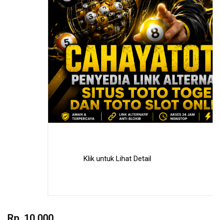
Klik untuk Lihat Detail
Skip
to
Rp. 10.000