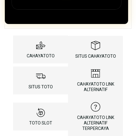
CAHAYATOTO
SITUS CAHAYATOTO
CAHAYATOTO LINK
SITUS TOTO
ALTERNATIF
CAHAYATOTO LINK
TOTO SLOT
ALTERNATIF
TERPERCAYA