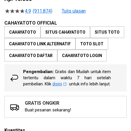
the
beginning
4.9
(911.874)
Tulis ulasan
4.5
of
dari
the
5
CAHAYATOTO OFFICIAL
bintang,
images
nilai
CAHAYATOTO
SITUS CAHAYATOTO
SITUS TOTO
gallery
rating
rata-
CAHAYATOTO LINK ALTERNATIF
TOTO SLOT
rata.
Read
13
CAHAYATOTO DAFTAR
CAHAYATOTO LOGIN
Reviews.
Tautan
halaman
Pengembalian:
Gratis dan Mudah untuk item
yang
tertentu dalam waktu 7 hari setelah
sama.
pembelian. Klik
disini
untuk info lebih lanjut.
GRATIS ONGKIR
Buat pesanan sekarang!
Kuantitas